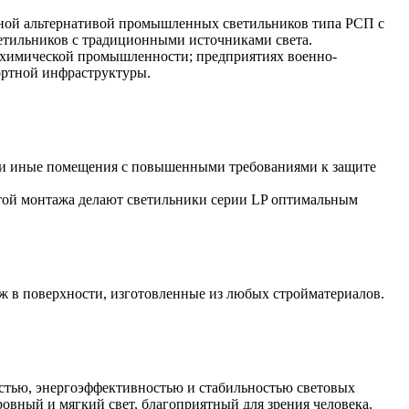
ной альтернативой промышленных светильников типа РСП с
тильников с традиционными источниками света.
 химической промышленности; предприятиях военно-
ортной инфраструктуры.
 и иные помещения с повышенными требованиями к защите
отой монтажа делают светильники серии LP оптимальным
ж в поверхности, изготовленные из любых стройматериалов.
остью, энергоэффективностью и стабильностью световых
овный и мягкий свет, благоприятный для зрения человека.