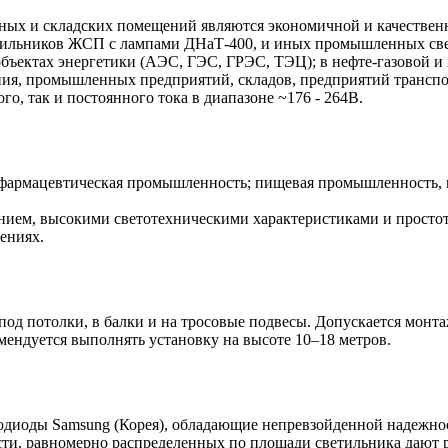
ых и складских помещений являются экономичной и качествен
тильников ЖСП с лампами ДНаТ-400, и иных промышленных све
ъектах энергетики (АЭС, ГЭС, ГРЭС, ТЭЦ); в нефте-газовой и
ения, промышленных предприятий, складов, предприятий трансп
о, так и постоянного тока в диапазоне ~176 - 264В.
-фармацевтическая промышленность; пищевая промышленность,
ением, высокими светотехническими характеристиками и прост
ениях.
од потолки, в балки и на тросовые подвесы. Допускается монта
ендуется выполнять установку на высоте 10–18 метров.
етодиоды Samsung (Корея), обладающие непревзойденной надежн
ти, равномерно распределенных по площади светильника дают р