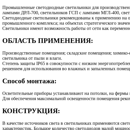
Промышленные светодиодные светильники для производственн
лампами ДРЛ-700, светильников ГСП с лампами МГЛ-400, све
Светодиодные светильники рекомендованы к применению на об
промышленного комплекса; на объектах стратегического знач
Светильники имеют возможность работы от сети как переменног
ОБЛАСТЬ ПРИМЕНЕНИЯ:
Производственные помещения; складские помещения; химико
светильника от пыли и влаги.
Степень защиты IP65 в совокупности с низким энергопотребл
решением для использования во влажных и запыленных помещ
Способ монтажа:
Осветительные приборы устанавливают на потолки, на фермы п
Для обеспечения максимальной освещенности помещения реком
КОНСТРУКЦИЯ:
В качестве источников света в светильниках применяются св
характеристик. Большое количество светодиодов малой мощнос