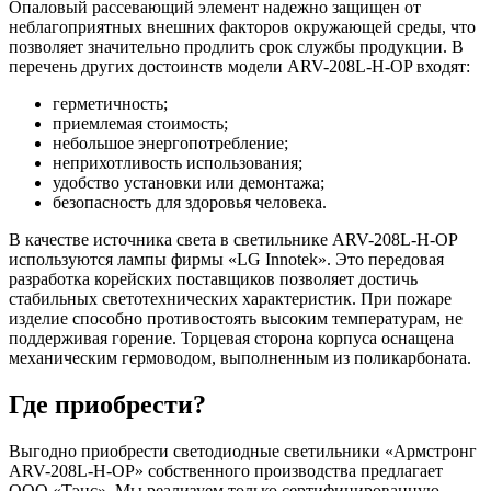
Опаловый рассевающий элемент надежно защищен от
неблагоприятных внешних факторов окружающей среды, что
позволяет значительно продлить срок службы продукции. В
перечень других достоинств модели ARV-208L-H-OP входят:
герметичность;
приемлемая стоимость;
небольшое энергопотребление;
неприхотливость использования;
удобство установки или демонтажа;
безопасность для здоровья человека.
В качестве источника света в светильнике ARV-208L-H-OP
используются лампы фирмы «LG Innotek». Это передовая
разработка корейских поставщиков позволяет достичь
стабильных светотехнических характеристик. При пожаре
изделие способно противостоять высоким температурам, не
поддерживая горение. Торцевая сторона корпуса оснащена
механическим гермоводом, выполненным из поликарбоната.
Где приобрести?
Выгодно приобрести светодиодные светильники «Армстронг
ARV-208L-H-OP» собственного производства предлагает
ООО «Тэнс». Мы реализуем только сертифицированную